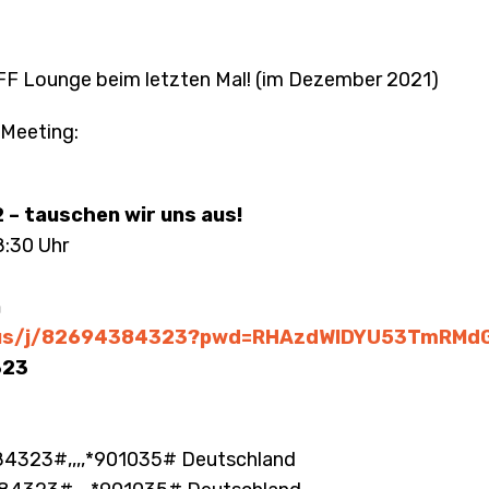
 VFF Lounge beim letzten Mal! (im Dezember 2021)
Meeting:
 – tauschen wir uns aus!
8:30 Uhr
n
m.us/j/82694384323?pwd=RHAzdWlDYU53TmRM
323
323#,,,,*901035# Deutschland