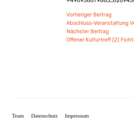
+496938079883,,8269438
Beitragsnavigat
Vorheriger Beitrag
Abschluss-Veranstaltung Ve
Nächster Beitrag
Offener Kulturtreff (2) Fich
Team
Datenschutz
Impressum