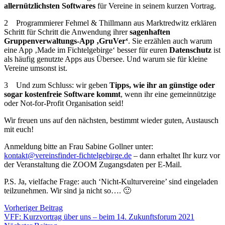
allernützlichsten Softwares
für Vereine in seinem kurzen Vortrag.
2 Programmierer Fehmel & Thillmann aus Marktredwitz erklären
Schritt für Schritt die Anwendung ihrer
sagenhaften
Gruppenverwaltungs-App ‚GruVer‘
. Sie erzählen auch warum
eine App ‚Made im Fichtelgebirge‘ besser für euren
Datenschutz
ist
als häufig genutzte Apps aus Übersee. Und warum sie für kleine
Vereine umsonst ist.
3 Und zum Schluss: wir geben
Tipps, wie ihr an günstige oder
sogar kostenfreie Software kommt
, wenn ihr eine gemeinnützige
oder Not-for-Profit Organisation seid!
Wir freuen uns auf den nächsten, bestimmt wieder guten, Austausch
mit euch!
Anmeldung bitte an Frau Sabine Gollner unter:
kontakt@vereinsfinder-fichtelgebirge.de
– dann erhaltet Ihr kurz vor
der Veranstaltung die ZOOM Zugangsdaten per E-Mail.
P.S. Ja, vielfache Frage: auch ‘Nicht-Kulturvereine’ sind eingeladen
teilzunehmen. Wir sind ja nicht so…. 🙂
Beitragsnavigation
Vorheriger Beitrag
VFF: Kurzvortrag über uns – beim 14. Zukunftsforum 2021