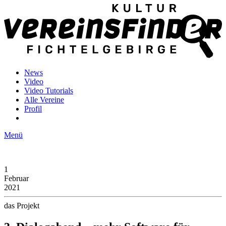
News
Video
Video Tutorials
Alle Vereine
Profil
Menü
1
Februar
2021
das Projekt