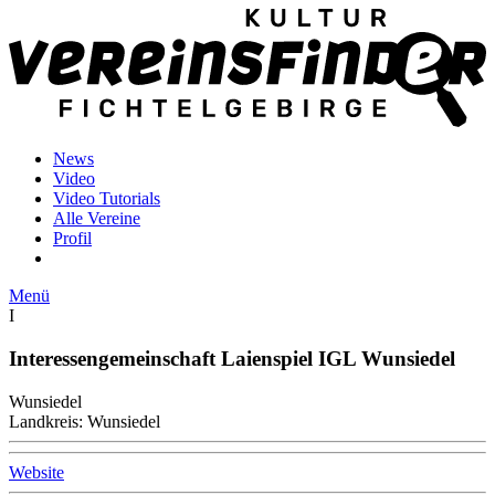
News
Video
Video Tutorials
Alle Vereine
Profil
Menü
I
Interessengemeinschaft Laienspiel IGL Wunsiedel
Wunsiedel
Landkreis: Wunsiedel
Website