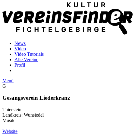
News
Video
Video Tutorials
Alle Vereine
Profil
Menü
G
Gesangsverein Liederkranz
Thierstein
Landkreis: Wunsiedel
Musik
Website